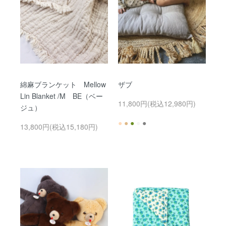
【Belle Bloom】ストローがらがらダブルが新入荷しました♪
2025.1.17
再入荷
【Belle Bloom】オリジナルのベビーベッドラウンドNL（マット
レス付き）がリニューアルして再入荷しました♪
2025.01.10
NEWS
【重要】クレジットカード不正利用防止への取り組みについ
綿麻ブランケット Mellow
ザブ
て。
Belle Bloom Online Shopにおきまして、クレジットカードの不
Lin Blanket /M BE（ベー
11,800円(税込12,980円)
正利用が疑われる注文が確認されております。第三者による不
ジュ）
正注文防止のため、ご注文内容に不備や不審な点が見受けられ
●
●
●
●
●
た際には発送を保留とし、お電話やメールでご連絡をさせてい
13,800円(税込15,180円)
ただく場合がございます。お客様にはご不便をお掛けいたしま
すが、ご理解とご協力の程、お願い申し上げます。