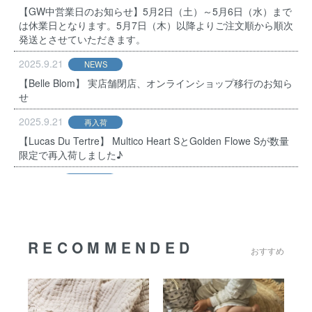
【GW中営業日のお知らせ】5月2日（土）～5月6日（水）まで
は休業日となります。5月7日（木）以降よりご注文順から順次
発送とさせていただきます。
2025.9.21
NEWS
【Belle Blom】 実店舗閉店、オンラインショップ移行のお知ら
せ
2025.9.21
再入荷
【Lucas Du Tertre】 Multico Heart SとGolden Flowe Sが数量
限定で再入荷しました♪
2025.5.2
NEWS
【重要】メールでのお問い合わせで弊社から返信がないお客様
へ
2025.3.3
新入荷
RECOMMENDED
おすすめ
【Belle Bloom】一部数量限定!!新柄のセネガルカゴが入荷しま
した♪
2025.3.3
新入荷